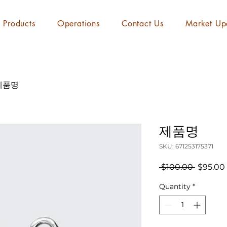
Products
Operations
Contact Us
Market Up
제품명
제품명
SKU: 671253175371
Regular
 $100.00 
$95.00
Price
Quantity
*