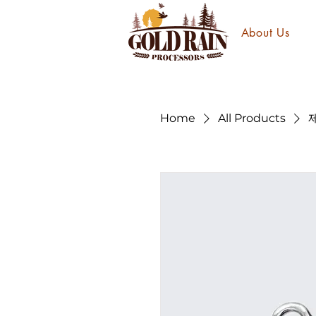
About Us
Home
All Products